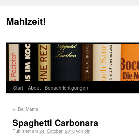
Mahlzeit!
Start
About
Benachrichtigungen
←
Bei Mama
Spaghetti Carbonara
Publiziert am
24. Oktober, 2010
von
ofr