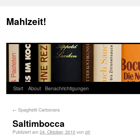
Mahlzeit!
Start
About
Benachrichtigungen
←
Spaghetti Carbonara
Saltimbocca
Publiziert am
24. Oktober, 2010
von
ofr