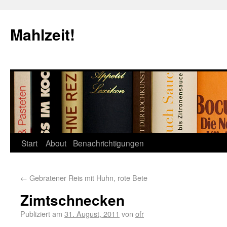
Mahlzeit!
Start
About
Benachrichtigungen
←
Gebratener Reis mit Huhn, rote Bete
Zimtschnecken
Publiziert am
31. August, 2011
von
ofr