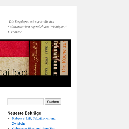
"Die Verpflegungsfrage ist für den
Kulturmenschen eigentlich das Wichtigste." –
T. Fontane
Neueste Beiträge
Kabees el Lift, Salzzitronen und
Zwiebeln
Gebratener Fisch und Som Tam