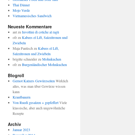
Thai Dinner
Mojo Verde
Vietnamesisches Sandwich
Neueste Kommentare
ant
zu
Involtini di cotiche al ragù
ofr
zu
Kabees el Lift, Salzzitronen und
Zwiebeln
Maja Pantisch
zu
Kabees el Lift,
Salzzitronen und Zwiebeln
brigitte schneider
zu
Mohnkuchen
ofr
zu
Burgenländischer Mohnkuchen
Blogroll
Gernot Katzers Gewürzseiten
Wirklich
alles, was man über Gewürze wissen
kann
Krautbauern
Von Ruedi gesalzen + gepfeffert
Viele
klassische, aber auch ungewöhnliche
Rezepte
Archiv
Januar 2023