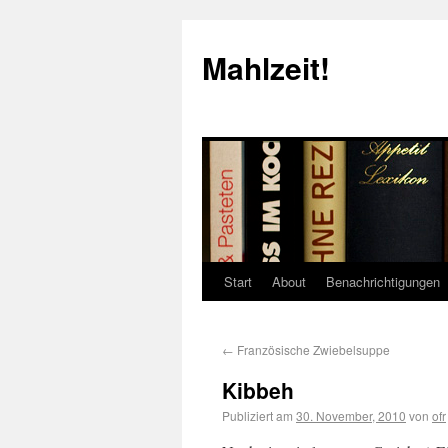
Mahlzeit!
Start
About
Benachrichtigungen
←
Französische Zwiebelsuppe
Kibbeh
Publiziert am
30. November, 2010
von
ofr