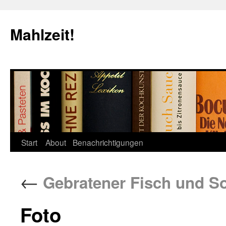
Mahlzeit!
Start
About
Benachrichtigungen
←
Gebratener Fisch und 
Foto